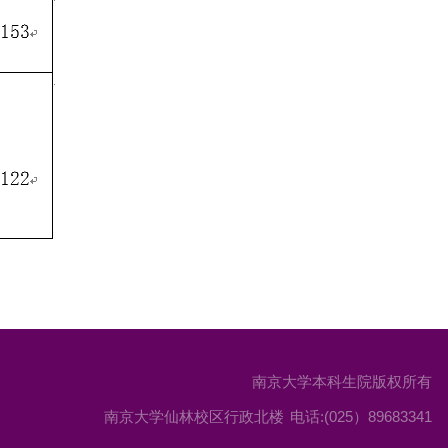
南京大学本科生院版权所有
南京大学仙林校区行政北楼
电话:(025）89683341