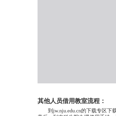
其他人员借用教室流程：
到
jw.nju.edu.cn
的下载专区下