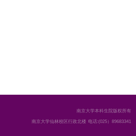
南京大学本科生院版权所有
南京大学仙林校区行政北楼
电话:(025）89683341