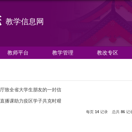
教学信息网
教师平台
教学管理
教改专区
育厅致全省大学生朋友的一封信
络直播课助力疫区学子共克时艰
每页
14
记录
总共
86
记