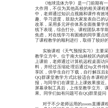
《地球流体力学》是一门前期有
大作用，不仅为其他高校的相关课程
中，老师通过知识点视频和课件有效
趣、学习进度，鼓励大家发表自己的
改革，采用多元评价体系全面衡量学
线下表现，综合打分。课程团队本学
焦虑，对在线学习有困难的同学重点
了课程教学的顺利进行，取得了较好
实验课程《天气预报实习》主要
教学立方中。位于南大仙林校区内的
上课前，老师通过计算机远程桌面访
料，并经过压缩处理后通过
ftp
文件传
享区，供学生自行下载，自行解压后
QQ
群课堂教学方式比较适合本课程
报，与同学们在课堂上上课效果接近
屏幕录制工具后，上传至教学立方、
果。同学们如有问题可在
QQ
群里提问
对于不少老师运用的
zoom
直播课