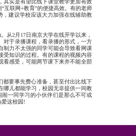
，其实是有望比线下课堂教学更加有效
“互联网
+
教育”的便捷高效。有的老师
势，建议学校应该大力加强在线辅助教
触。从
2
月
17
日南京大学在线开学以来，
。对于录播课程，看录播的形式，一方
自制力不太强的同学可能会导致看网课
接受知识的过程。有的课程的视频内容
观看感受，可能两节课下来并不能全部
们都要事先费心准备，甚至付出比线下
在哪儿都能学习，校园无非提供一间教
闹闹一同学习的小伙伴们是那么不可或
热爱这校园
!