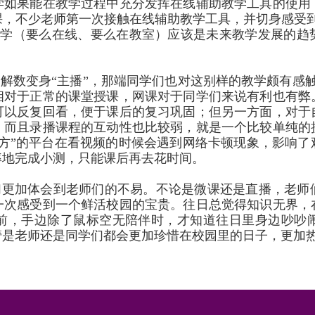
学如果能在教学过程中充分发挥在线辅助教学工具的使用
，不少老师第一次接触在线辅助教学工具，并切身感受到
教学（要么在线、要么在教室）应该是未来教学发展的趋
解数变身“主播”，那端同学们也对这别样的教学颇有感
相对于正常的课堂授课，网课对于同学们来说有利也有弊
可以反复回看，便于课后的复习巩固；但另一方面，对于
。而且录播课程的互动性也比较弱，就是一个比较单纯的
立方”的平台在看视频的时候会遇到网络卡顿现象，影响了
率地完成小测，只能课后再去花时间。
们更加体会到老师们的不易。不论是微课还是直播，老师
一次感受到一个鲜活校园的宝贵。往日总觉得知识无界，
前，手边除了鼠标空无陪伴时，才知道往日里身边吵吵
管是老师还是同学们都会更加珍惜在校园里的日子，更加