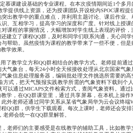
一定慕课建设基础的专业课程。在本次疫情期间近
1
个多月
教学提供线上资源，还为授课团队开设校内
SPOC
课程提
地突出教学中的重点难点，并利用主题讨论、课后作业、
认识、互相学习，提高学习的深度和广度。针对线上授课
生对课程的掌握情况，大幅增加对学生线上表现的评价，
期还建立了课程
QQ
群，及时和同学们联系沟通，关心同学
给与帮助。虽然疫情为课程的教学带来了一些不便，但是
的教学效果。
采用了教学立方和
QQ
群相结合的教学方式。老师提前通
南大气象台，每天
24
小时全天候接收处理从北京国家气象
问气象信息处理服务器，编辑批处理文件挑选所需要的高
输方式，把天气预报实践教学所需的气象资料下载到个
就可以通过
MICAPS
文件检索方式，查阅气象资料。通过
的教学，在
QQ
群课堂里，通过共享屏幕，在本机上操作
。此外老师还通过同学关系从某省气象局华为云会议终端
课程
QQ
群，供学生下载观看。每次上课时，老师还会安排
，老师会统一在
QQ
群里解答。
程，老师们的主要感受是在线教学的辅助工具，比如教学