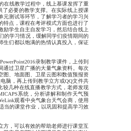
的在线教学过程中，线上慕课发挥了重
供了必要的教学支撑。在实际线上授课
单元测试等环节，了解学习者的学习兴
的特点，课程在考评模式方面也进行了
激励学生自主自发学习，然后结合线上
们的学习情况，缓解同学们疫情期间的
师生们都以饱满的热情认真投入，保证
过
PowerPoint2016
录制教学课件，上传到
局通过卫星广播的大量气象资料。每次
空图、地面图、卫星云图和数值预报资
人电脑，再上传到教学立方或
QQ
文件共
比较几种在线直播教学方式，老师发现
MICAPS
系统，分析讲解和制作天气预
WeLink
观看中央气象台天气会商，使用
适当的课堂作业，以巩固和提高学习效
立方，可以有效的帮助老师进行课堂互