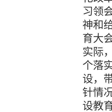
习领
神和
育大
实际
个落
设，
针情
设
教