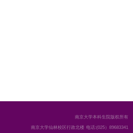
南京大学本科生院版权所有
南京大学仙林校区行政北楼
电话:(025）89683341